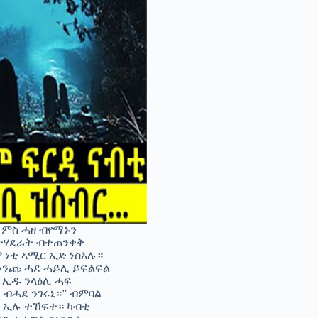
 ምስ ሓዘ ብየማኑን
ወትሃደራት ብተጠንቀቅ
 ነቲ ኣሚር ኢድ ነስእሉ።
መንጩ ሓደ ሓይሊ ይፍልፍል
ር ኢዱ ንላዕሊ ሓፍ
 ብሓደ ንገሩኒ።” ብምባል
ል ኢሉ ተኸፍተ። ካብቲ