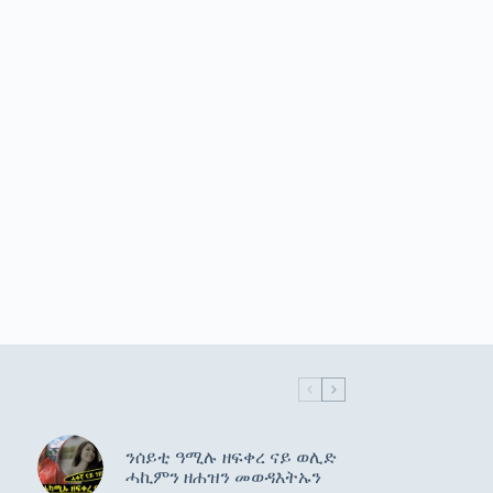
ንሰይቲ ዓሚሉ ዘፍቀረ ናይ ወሊድ
ሓኪምን ዘሐዝን መወዳእትኡን