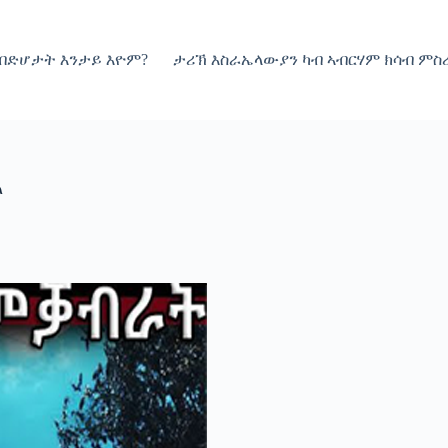
 ብድሆታት እንታይ እዮም?
ታሪኽ እስራኤላውያን ካብ ኣብርሃም ክሳብ ምስረ
ል