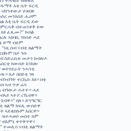
ጸልን ተሓዊሱ ዝወጽእ
ዕዱማት እቲ ቤት ፍርዲ
ኡ ብሃንቀውታ ይጽበዩ
ተኣስረ መንእሰይ ሒዞም
ከል እቲ ቤት ፍርዲ ደው
 ብምርሓቅ ብተጠንቀቅ ደው
 እዩ ፈጺሙ?” ክብል
ረሉ ኣከባቢ ንክሳድ ሓደ
ግዜ ድማ ብደም
 “ነዚ ሰብ ናብቲ ጸልማት
ጊህኩም በታ ንሱ
ናብ ስድራቤቱ መታን ከብጽሖ
እሰርቲ ክውሰድ እንከሎ
ም ወተሃደራት ንሓንቲ
ጹ። እታ ሰበይቲ ገጻ
 ብንብዓት ተርኪሱ እዩ። በቲ
እዛ ኣብ ጥቃ ሬሳ
ባል ብዓውታ ሓተተ። ሓደ
ሰብኣይ ኣትያ ረኺብዋ።
ሂብዋ።” በለ። ድንግርግር
ናብቲ ጸልማ ክፍሊ ውሰድዋ
ራት ኣደቂስኩም እሰርዋ።
ት ዝተሓወሶ መስተ ከም
ም ብእምኒ ቀጥቅጥዋ።
።” ተመሊሳ ናብቲ ጸልማት