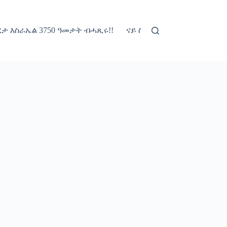
ታ እስራኤል 3750 ዓመታት ብሓጺሩ!!
ናይ ስቱርነት ፖሊሲ
ብዛዕባና