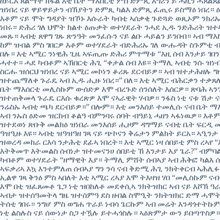
ዘይርአ ጸልማት ክፋል እቲ ቤት ማእሰርቲ ምስ ድምጺ እግሪን ይ ሓዚን ሓጸል
ዝነበረ ናይ ዋይዋይታን ብኽያትን ድምጺ ካልእ ድምጺ ፈጢሩ ይስማዕ ነበረ። 
እቶም ናይ ሞት ግዳያት ዝኾኑ እሱራት ካብቲ ኣሰቃቂ ጉድጓድ ወጺኦም ንክሪ
ነበሩ። ድሕሪ ገለ ህሞት ክልተ ዕጡቃት ወተሃደራት ንሓደ ኢዱ ንድሕሪት ዝ
መጹ። ኣብቲ ጸዋግ ገጹ ጽንዓት መንፈሱን ናይ ልቡ ሓይልን ይንበብ። ኣብ ማእ
ከም ዝብል ምስ ገበርዎ እቶም ወተሃደራት ብድሕሪኡ ገለ ውሑዳት ስጉምቲ
በሉ። እቲ ኣሚር ንነዊሕ ጊዜ ኣፍጢጡ ድሕሪ ምጥማቱ “እዚ ሰብ እንታይ ገበን
ሓተተ። ሓደ ካብቶም ኣኽበርቲ ሕጊ “ቀታል ሰብ እዩ። ትማሊ ኣብቲ ንሱ ዝነብ
ስርሑ ዝሰርህ ዝነበረ ናይ ኣሚር መኮነን ቆሪጹ ደርብይዎ። ኣብ ዝተታሕዘሉ 
ዝተጨማለቀ ጉራዴ ኣብ ኢዱ ሒዙ ነበረ።” በለ። እቲ ኣሚር ብሕርቃን ተቃጸለ
ቤት ማእሰርቲ መሊስኩም ውሰድዎ እሞ ብረጉድ ሰንሰለት እሰርዎ። ጽባሕ ኣን
ዝተጠቅመላ ጉራዴ ርእሱ ቁረጽዎ እሞ ናኣራዊት ሃብዎ። ንፋስ ነቲ ናቱ ሽታ 
ንሬስኡ ኣብቲ ጫካ ደርብይዎ።” በሎም። እቲ መንእሰይ ተመሊሱ ናብ ቤት ማ
ኣብ ንኡስ ዕድመ ዝርከብ ቆልዓ ብምንባሩ ሰባት ብዓይኒ ሓዘን ኣፋነዉዎ። እቶ
ዝተደወነ ጽቡቅ መልክዕ ዝነበራ መንእሰይ ሒዞም ዳግማይ ናብቲ ቤት ፍርዲ መ
ዓዝዒዙ እዩ። ኣብቲ ዝዓዝዓዘ ገጻ ናይ ጭኮናን ቅሬታን ምልክት ይርአ። ኣዒንታ
ዝወረዳ መከራ ርእሳ ንታሕቲ ደፊኣ ነበረት። እቲ ኣሚር ነዛ ሰበይቲ ምስ ረኣየ “
እትቅመጥ እትመልስ ሰብነታ ዝተመናንሀ ሰበይቲ ኸ እንታይ እያ ጌራ?” ብም
ካብቶም ወተሃደራት “ዘማዊት እያ። ትማሊ ምሸት ሰብኣያ ኣብ ሕቅፎ ካልእ 
ኣፍቃሪኣ እኳ እንተምለጠ ሰብኣያ ግን ንሳ ናብ ቅድሚ ሕጊ ንክትቀርብ ኣሕሊፉ 
ኢልዋ ገጻ ቅንዕ ምስ ኣበለት እቲ ኣሚር ረኣያ እሞ ትእዛዝ ሃበ “መሊስኩም 
እሞ በቲ ዝፈጸመቶ ጌጋ ነቲ ዝበከለቶ መደቀሲኣ ንክትዝክር ኣብ ናይ እሾኽ ዓ
ኣብታ ዝተሰዓመትላ ግዜ ዝተሰምዓ ደስ ዘብል ስሞዒት ንክትዝክር ድማ ሓሞ
ትሰቲ ገበሩ። ንግሆ ምስ ወግሐ ጥራይ ነብሳ ጌርኩም ኣብ መሬት እንዳጎተትኩ
ነቲ ልስሉስ ናይ ሰውነታ ስጋ ተዃሉ ይተሓጎስሉ። ኣዕጽምታ ውን ይበጣጥስዎ