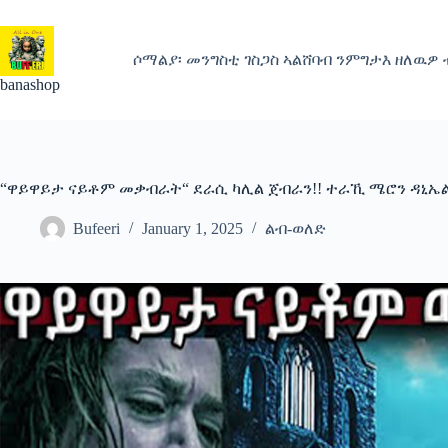
Skip
to
content
ሶማልያ፡ መንግስቲ ገስጋስ ኣልሸባብ ንምግታእ ዘለዉዎ
banashop
“ዋይዋይታ ናይቶም መቃብራት“ ደራሲ ካሊል ጀብራን!! ተራኺ ሜሮን ዳኒኤ
Bufeeri
January 1, 2025
ልብ-ወለድ