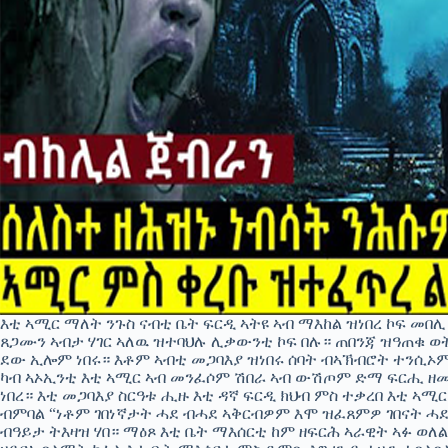
እቲ ኣሚር ማለት ንጉስ ናብቲ ቤት ፍርዲ ኣትዩ ኣብ ማእከል ዝነበረ ኮፍ መበሊ
ጸጋሙን ኣብታ ሃገር ኣለዉ ዝተባህሉ ሊቃውንቲ ኮፍ በሉ። ጠበንጃ ዝዓጠቁ 
ደው ኢሎም ነበሩ። እቶም ኣብቲ መጋባእያ ዝነበሩ ሰባት ብኣኽብሮት ተንሲኦም
ካብ ኣኦኢንቲ እቲ ኣሚር ኣብ መንፈሶም ሽበራ ኣብ ውሽጦም ድማ ፍርሒ ዘ
ነበረ። እቲ መጋባእያ ስርዓቱ ሒዙ እቲ ዳኛ ፍርዲ ክህብ ምስ ተቃረበ እቲ ኣሚ
ብምባል “ነቶም ገበነኛታት ሓደ ብሓደ ኣቅርብዎም እሞ ዝፈጸምዎ ገበናት ሓደ
ብዓይታ ትእዛዝ ሃበ። ማዕጾ እቲ ቤት ማእሰርቲ ከም ዘፍርሕ ኣራዊት ኣፉ ወለ