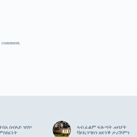
 I comment.
ስአ ሰብኣይ ዝሃቦ
ኣብ ፊልም ፍሉጣት ጠባያት
ምስክርነት
ቫይኪንግስን ዘደንቕ ታሪኾምን