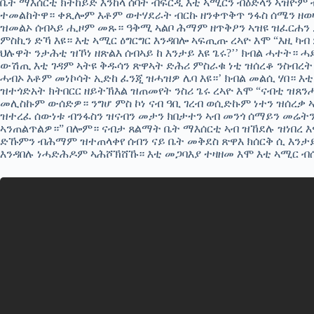
ቤት ማእሰርቲ ክትከይድ እንከላ ሰባት ብፍርዲ እቲ ኣሚርን ብዕድላን ኣዝዮም
ተመልከትዋ። ቀጺሎም እቶም ወተሃደራት ብርኩ ዘንቀጥቅጥ ንፋስ ሰሜን ዘወ
ዝመልኦ ሰብኣይ ሒዞም መጹ። ዓቅሚ ኣልቦ ሕማም ዘጥቅዖን ኣዝዩ ዝፈርሐን
ምስኪን ድኻ እዩ። እቲ ኣሚር ዕግርግር እንዳበሎ ኣፍጢጡ ረኣዮ እሞ “እዚ ካብ
ህሉዋት ንታሕቲ ዝኾነ ዘጽልእ ሰብኣይ ከ እንታይ እዩ ጌሩ?’’ ክብል ሓተት። 
ውሽጢ እቲ ገዳም ኣትዩ ቅዱሳን ጽዋኣት ድሕሪ ምስራቁ ነቲ ዝሰረቆ ንስብረት
ሓብኦ እቶም መነኮሳት ኢድከ ፈንጂ ዝሓዝዎ ሌባ እዩ።’ ክብል መልሲ ሃበ። እቲ
ዝተጎድአት ክትበርር ዘይትኽእል ዝጠመየት ንስሪ ጌሩ ረኣዮ እሞ “ናብቲ ዝጸን
መሊስኩም ውሰድዎ። ንግሆ ምስ ኮነ ናብ ዓቢ ገረብ ወሲድኩም ነተን ዝሰረቃ 
ዝተረፈ ሰውነቱ ብንፋስን ዝናብን መታን ክበታተን ኣብ መንጎ ሰማይን መሬትን
ኣንጠልጥልዎ።” በሎም። ናብታ ጸልማት ቤት ማእሰርቲ ኣብ ዝኸደሉ ዝነበረ እ
ድኹምን ብሕማም ዝተጠላቀየ ሰብን ናይ ቤት መቅደስ ጽዋእ ክሰርቅ ሲ እንታይ
እንዳበሉ ነሓድሕዶም ኣሕሾኽሸኹ። እቲ መጋባእያ ተዛዘመ እሞ እቲ ኣሚር 