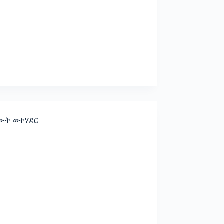
ውት ወተሃደር