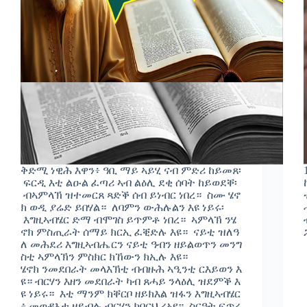
ቅድሚ ነዊሕ እዋን፥ ዓቢ ማይ ኣይሂ ናብ ምድሪ ከይመጸ፡
ፍርዲ እቲ ልዑል ፈጣሪ ኣብ ልዕሊ ደቂ ሰባት ከይወደቐ፡
ብኣምላኽ ዝተመርጸ ጻድቕ ሰብ ይነብር ነበረ። ስሙ ሄኖ
ክ ወዲ ያሬድ ይበሃል። ለባምን ውሕሉልን እዩ ነይሩ፡
እግዚኣብሄር ድማ ብሞገስ ይጥምቶ ነበረ። ኣምላኽ ንሄ
ኖክ ምስጢራት ሰማይ ክርኢ ፈቒድሉ እዩ። ናይቲ ዝለዓ
ለ መሕደሪ እግዚኣብሔርን ናይቲ ዓብን ዘይልወጥን መንግ
ስቲ ኣምላኽን ምስክር ክኸውን ክኢሉ እዩ።
ሄኖክ ንመደበራት መላእኽቲ ብብዙሕ ኣዒንቲ ርእይወን እ
ዩ። ብርሃን እዘን መደበራት ካብ ጸሓይ ንላዕሊ ዝደምቕ እ
ዩ ነይሩ። እቲ ማንም ክቐርቦ ዘይክእል ዝፋን እግዚኣብሄር
፥ መወዳእታ ዘይብሉ ብርሃን ክበርህ ረኣየ። ስርዓት ፍጥረ