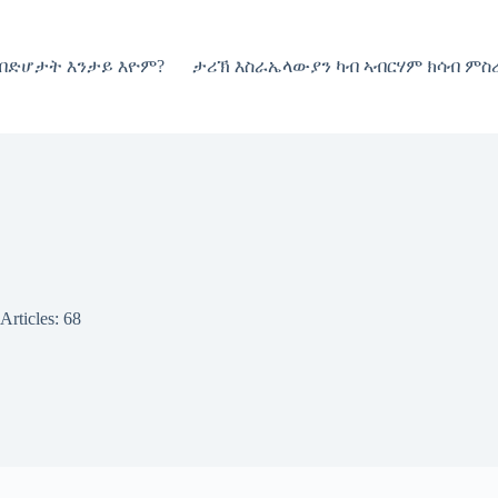
 ብድሆታት እንታይ እዮም?
ታሪኽ እስራኤላውያን ካብ ኣብርሃም ክሳብ ምስረ
Articles: 68