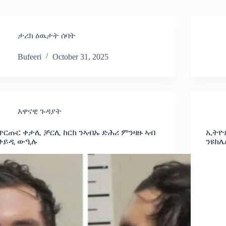
ታሪክ ዕዉታት ሰባት
Bufeeri
October 31, 2025
እዋናዊ ጉዳያት
ጥርጡር ቀታሊ ቻርሊ ከርክ ንኣብኡ ድሕሪ ምንዛዙ ኣብ
ኢትዮጵ
ቀይዲ ውዒሉ
ንዩክሌ