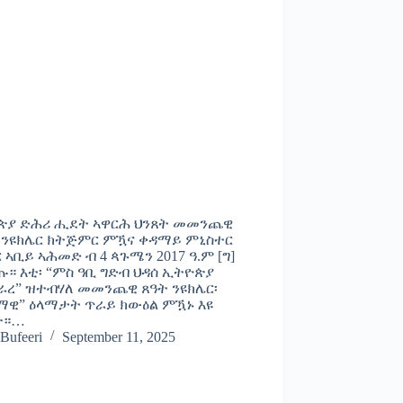
ጵያ ድሕሪ ሒደት ኣዋርሕ ህንጸት መመንጨዊ
 ንዩክሌር ክትጅምር ምዃና ቀዳማይ ምኒስተር
 ኣቢይ ኣሕመድ ብ 4 ጳጉሜን 2017 ዓ.ም [ግ]
። እቲ፡ “ምስ ዓቢ ግድብ ህዳሰ ኢትዮጵያ
ረ” ዝተብሃለ መመንጨዊ ጸዓት ንዩክሌር፡
ማዊ” ዕላማታት ጥራይ ክውዕል ምዃኑ እዩ
ጽ።…
Bufeeri
September 11, 2025