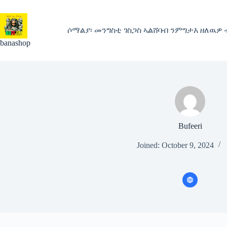
Skip
to
content
ሶማልያ፡ መንግስቲ ገስጋስ ኣልሸባብ ንምግታእ ዘለዉዎ
banashop
Bufeeri
Joined: October 9, 2024