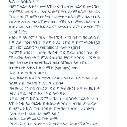
ኢለ መለስክሎም።
ብምቕጻል፥ እቶም መላእኽቲ ናብ መበል ሳልሳይ መንግስ
ተ ሰማይ ወሰዱኒ። ኣብኡ ድማ ዓቢ ጽባቐ ዘለዎ ቦታ ረኣ
ኹ። ጥዑም ዕምባባታትን ፍረታትን ዘለዎም ኣግራብ ርእ
የ። እቲ ኣብኡ ዝረኣኽዎ፥ ካብ ዝኾነ ኣብ ምድሪ ዘሎ ዝበ
ልጽ እዩ። ኣብ ማእከል እቶም ኣግራብ፥ ኦም ህይወት (Tr
ee of Life)
ነበረት። እዛ ኦም፥ ጎይታ ናብ ገነት ምስ ኣተወ ዘዕረፈላ እ
ያ። እታ ገረብ ኣዝያ ፍልይቲ እያ ነይራ። ከም ወርቂ (go
ld)፣ ቨርሚልዮንን (vermilion) ሓውን (fire)
ትደምቕ ነበረት። ኵሉ ዓይነት ፍረ ይፈሪ ነበረ፣ ሱራ ድ
ማ ኣብቲ ኣብ ጫፍ ምድሪ ዝነበረ ጅርዲን ነበረ። ገነት ን
ባዕላ ኣብ መንጎ ዝበላሸዉን ዘይበላሸዉን እዩ ነይሩ።
ካብታ ቦታ እቲኣ ክልተ ማይ (springs) ወጸ፡
እቲ ሓደ መዓርን ጸባን፡
እቲ ካልኣይ ዘይትን ወይንን እዩ። ናብ ኣርባዕተ ሩባ ተፈ
ላለዩ፡ ሽዑ ናብ ገነት ኤደን ፈሰሱ፡
ካብኡ ድማ ናብ ስግር ምድሪ ይውሕዙ ነበሩ። ኣብዚ ቦታ
እዚ፡ ነፍሲ ወከፍ ኦም ፍረ ኣውጽአ፡
ነፍሲ ወከፍ ክፍሊ ድማ ተባረኸ። ሰለስተ ሚእቲ መላ
እኽቲ ነቲ ኣታኽልቲ ይሕልውዎ ነበሩ። ብዘይ ምቁራጽ
ይዝምሩን ኩሉ ግዜ ንጎይታ የገልግሉን ነበሩ። ኣነ ድማ፡
‘እዚ ቦታ ክንደይ ይጥዕም እዩ!’
በልኩ። እቶም መላእኽቲ ድማ፡
‘ሄኖክ እዚ ቦታ ንጻድቃናት ዝተዳለወ እዩ። ማለት፥ ነቶ