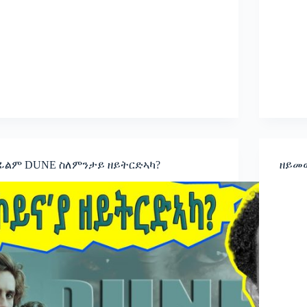
ፊልም DUNE ስለምንታይ ዘይትርድኣካ?
ዘይመ