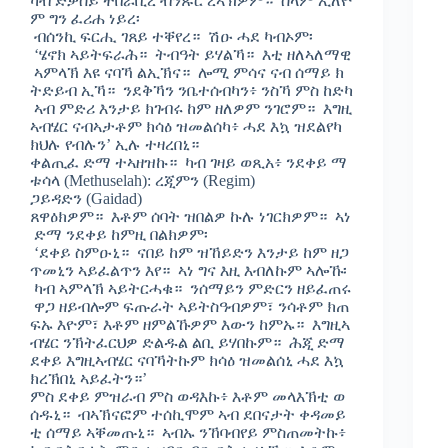
ካብ ድቃሰይ ተበራቢረ ብንጹር ረኣኽዎም። ሰላም ኢለዮ
ም ግን ፈሪሐ ነይረ፡
ብሰንኪ ፍርሒ ገጸይ ተቐየረ። ሽዑ ሓደ ካብኦም፡
‘ሄኖክ ኣይትፍራሕ። ትብዓት ይሃልኻ። እቲ ዘለኣለማዊ
ኣምላኽ እዩ ናባኻ ልኢኽና። ሎሚ ምሳና ናብ ሰማይ ክ
ትድይብ ኢኻ። ንደቅኻን ንቤተሰብካን፥ ንስኻ ምስ ከድካ
ኣብ ምድሪ እንታይ ክገብሩ ከም ዘለዎም ንገሮም። እግዚ
ኣብሄር ናብኣታቶም ክሳዕ ዝመልሰካ፥ ሓደ እኳ ዝደልየካ
ክህሉ የብሉን’ ኢሉ ተዛረበኒ።
ቀልጢፈ ድማ ተኣዘዝኩ። ካብ ገዛይ ወጺአ፥ ንደቀይ ማ
ቱሳላ (Methuselah): ረጂምን (Regim)
ጋይዳድን (Gaidad)
ጸዋዕክዎም። እቶም ሰባት ዝበልዎ ኩሉ ነገርክዎም። ኣነ
ድማ ንደቀይ ከምዚ በልክዎም፡
‘ደቀይ ስምዑኒ። ናበይ ከም ዝኸይድን እንታይ ከም ዘጋ
ጥመኒን ኣይፈልጥን እየ። ኣነ ግና እዚ እብለኩም ኣሎኹ፡
ካብ ኣምላኽ ኣይትርሓቁ። ንሰማይን ምድርን ዘይፈጠሩ
ዋጋ ዘይብሎም ፍጡራት ኣይትስዓብዎም፣ ንሳቶም ክጠ
ፍኡ እዮም፣ እቶም ዘምልኹዎም እውን ከምኡ። እግዚኣ
ብሄር ንኽትፈርህዎ ድልዱል ልቢ ይሃበኩም። ሕጂ ድማ
ደቀይ እግዚኣብሄር ናባኻትኩም ክሳዕ ዝመልሰኒ ሓደ እኳ
ክረኽበኒ ኣይፈትን።’
ምስ ደቀይ ምዝራብ ምስ ወዳእኩ፥ እቶም መላእኽቲ ወ
ሰዱኒ። ብኣኽናፎም ተሰኪሞም ኣብ ደበናታት ቀዳመይ
ቲ ሰማይ ኣቐመጡኒ። ኣብኡ ንኸባብየይ ምስጠመትኩ፥