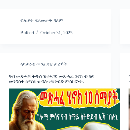
ፍሉያት ፍጻመታት ዓለም
Bufeeri
October 31, 2025
ኣካታዕቲ መንፈሳዊ ታሪኻት
ካብ መጽሓፍ ቅዱስ ዝተኣገደ መጽሓፈ ሄኖክ ብዛዕባ
መንግስተ ሰማይ ዝብሎ ዘሰንብድ ምስክርነት.