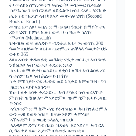
ት፡ መልክዕ ሰማያውያን ፍጡራት፡ መዝሙር ኪሩቤል፡
ከምኡ’ውን ሰብ ርእይዎ ዘይፈልጥ ክብሪ ረኣየ። ሄኖክ ድ
ሒሩ ነቲ ዝረኣዮ ኣብ ካልኣይ መጽሓፍ ሄኖክ (Second
Book of Enoch)
መዝጊብዎ እዩ፣ ኣብኡ ድማ ብዛዕባ ዓሰርተ ሰማያት ተዛ
ሪቡ። ሄኖክ ከምዚ ኢሉ፤ ወዲ 165 ዓመት ከለኹ፡
ማቱሳላ (Methuselah)
ዝተባህለ ወዲ ወለድኩ። ብድሕሪ እዚ፥ ንተወሳኺ 200
ዓመት ብህይወት ጸኒሐ። ብድምር፥ ጠቕላላ ዓመታት ህይ
ወተይ 365
እዩ። ኣብታ ቀዳመይቲ መዓልቲ ናይታ ወርሒ፥ ኣብ ገዛይ
ንኸዕርፍ፡ ኣብ ዓራተይ ተደፊአ ነይረ፡
ጸኒሑ ድማ ድቃስ ወሰደኒ። ደቂሰ ከለኹ፥ ኣብ ልበይ ረበ
ሻ ተሰምዓኒ። ኣብ ሕልመይ በኸኹ፡
ነቲ ምኽንያት ናይ ሓዘነይ ወይ እንታይ ከምዝኾንኩ ግን
ክርድኣኒ ኣይከኣልኩን።
ሽዑ ክልተ ሰባት ተራእዩኒ። ኣብ ምድሪ ካብ ዝረኣኹዎ
ም ሰባት ዝዓበዩ እዮም ነይሮም። ገጾም ከም ጸሓይ ይበር
ቕ ነበረ፡
ኣዒንቶም ድማ ከም ሓዊ ይነዳ ነበራ። ካብ ከንፈሮም እ
ውን ሓዊ ይወጽ ነበረ። ክዳውንቶም ሓምላይ፡
ኣኽናፎም ካብ ወርቂ ንላዕሊ ዝበርህ፡
ኣእዳዎም ድማ ካብ በረድ ዝጽዕዱ እዩ ነይሩ። ኣብ ርእ
ሲ ዓራተይ ደው ኢሎም ብስመይ ጸውዑኒ።