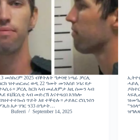
13 መስከረም 2025 ብቕትለት ዓቃባዊ ነጣፊ ቻርሊ
ኢትዮ
ከርክ ዝተጠርጠረ ወዲ 22 ዓመት መንእሰይ ነባሪ ዩታ
ሓይሊ
ተኣሲሩ። ቻርሊ ከርክ ኣብ መፈለምታ እዚ ሰሙን ኣብ
ዶክተር
ሓደ ዩኒቨርሲቲ ኣብ መድረኽ እናተዛረበ እንከሎ
ኣፍሊጡ
ብዝተተተኰሰ ጥይት እዩ ተቐቲሉ። ታይለር ሮቢንሰን
ዝመዓራ
ፖሊስ እታ ሃገር ን33 ሰዓታት…
“ንሰላ
Bufeeri
September 14, 2025
ዝግለ