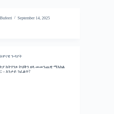
Bufeeri
September 14, 2025
እዋናዊ ጉዳያት
ያ ክትሃንጾ ትህቅን ዘላ መመንጨዊ ማእከል
ር – እንታይ ንፈልጥ?