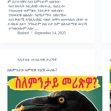
ም እናተሳቐዩ ኣብ እምነቶም ዝጸንዑ፡
ካብ ክፍኣት ዝርሕቑ፡ ብፍትሒ ዝፈርዱ፡
ንዝጠመዩ ዝምግቡ፡ ንዕሩቃት ዝለብሱ፡
ንዝወደቑ ዘልዕሉ፡ ንዘኽታማት ዝከናኸኑ፡
ኣብ ቅድሚ እግዚኣብሄር ብዘይ ወቐሳ ዝመላለሱ ሰባት ዝ
ተዳለወ እዩ። ንዓኣቶም እዚ ቦታ ከም ዘለኣለማዊ ውርሻ
ተዓቂቡሎም ኣሎ’…
Bufeeri
September 14, 2025
ኣካታዕቲ መንፈሳዊ ታሪኻት
ስለምንታይ ኣምላኽ ንኳኽ መሪጹ?