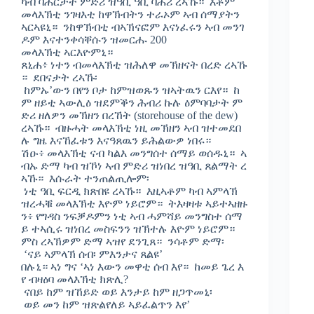
ካብ ባሕርታት ምድሪ ዝዓቢ ዓቢ ባሕሪ ረኣኹ። እቶም
መላእኽቲ ንገዛእቲ ከዋኽብትን ተራኦም ኣብ ሰማያትን
ኣርኣዩኒ። ንከዋኽብቲ ብኣኽናፎም እናነፈሩን ኣብ መንገ
ዶም እናተንቀሳቐሱን ዝመርሑ 200
መላእኽቲ ኣርእዮምኒ።
ጸኒሐ፥ ነተን ብመላእኽቲ ዝሕለዋ መኽዘናት በረድ ረኣኹ
። ደበናታት ረኣኹ፡
ከምኡ’ውን በየን ቦታ ከምዝወጹን ዝኣትዉን ርእየ። ከ
ም ዘይቲ ኣውሊዕ ዝደምቕን ሕብሪ ኩሉ ዕምባባታት ም
ድሪ ዘለዎን መኽዘን በረኸት (storehouse of the dew)
ረኣኹ። ብዙሓት መላእኽቲ ነዚ መኽዘን ኣብ ዝተመደበ
ሉ ግዜ እናኸፈቱን እናዓጸዉን ይሕልውዎ ነበሩ።
ሽዑ፥ መላእኽቲ ናብ ካልእ መንግሰተ ሰማይ ወሰዱኒ። ኣ
ብኡ ድማ ካብ ዝኾነ ኣብ ምድሪ ዝነበረ ዝዓቢ ጸልማት ረ
ኣኹ። እሱራት ተንጠልጢሎም፡
ነቲ ዓቢ ፍርዲ ክጽበዩ ረኣኹ። እዚኣቶም ካብ ኣምላኽ
ዝረሓቑ መላእኽቲ እዮም ነይሮም። ትእዛዛቱ ኣይተኣዘዙ
ን፥ የግዳስ ንፍቓዶምን ነቲ ኣብ ሓምሻይ መንግስተ ሰማ
ይ ተኣሲሩ ዝነበረ መስፍንን ዝኽተሉ እዮም ነይሮም።
ምስ ረኣኽዎም ድማ ኣዝየ ደንጊጸ። ንሳቶም ድማ፡
‘ናይ ኣምላኽ ሰብ፡ ምእንታና ጸልዩ’
በሉኒ። ኣነ ግና ‘ኣነ እውን መዋቲ ሰብ እየ። ከመይ ጌረ እ
የ ብዛዕባ መላእኽቲ ክጽሊ?
ናበይ ከም ዝኸይድ ወይ እንታይ ከም ዘጋጥመኒ፡
ወይ መን ከም ዝጽልየለይ ኣይፈልጥን እየ’