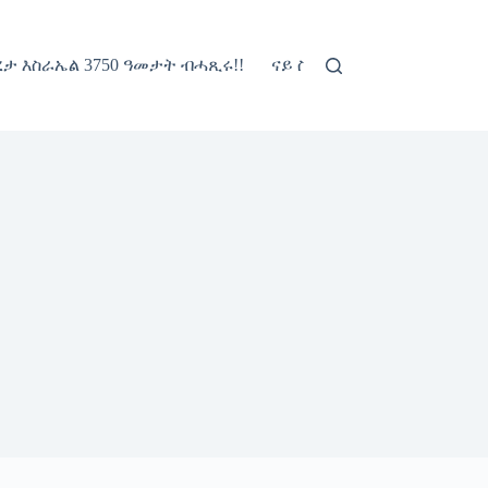
ታ እስራኤል 3750 ዓመታት ብሓጺሩ!!
ናይ ስቱርነት ፖሊሲ
ብዛዕባና