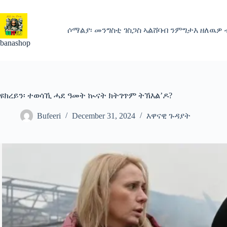
Skip
to
content
ሶማልያ፡ መንግስቲ ገስጋስ ኣልሸባብ ንምግታእ ዘለዉዎ
banashop
ዩክረይን፡ ተወሳኺ ሓደ ዓመት ኲናት ክትገጥም ትኽእል’ዶ?
Bufeeri
December 31, 2024
እዋናዊ ጉዳያት