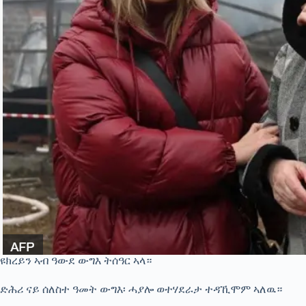
ዩክረይን ኣብ ዓውደ ውግእ ትሰዓር ኣላ።
ድሕሪ ናይ ሰለስተ ዓመት ውግእ፡ ሓያሎ ወተሃደራታ ተዳኺሞም ኣለዉ።