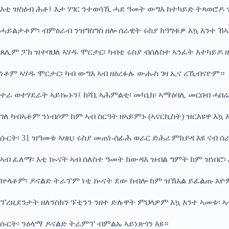
እቲ ዝስዕብ ሕቶ፤ እታ ሃገር ንተወሳኺ ሓደ ዓመት ውግእ ከተካይድ ትጻወሮዶ 
ሓይልታቶም፡ ብምዕራብ ንዝግስግስ ዘሎ ሰራዊት ሩስያ ክዓግቱዎ እኳ እንተ ኸ
ጸሊም ፓክ ዝተባህለ ኣሃዱ ሞርታር፡ ካብቲ ሩስያ ብሰለስተ ኣንፈት እተካይዶ ዘ
ነቶም ኣሃዱ ሞርታር፡ ካብ ውግእ ኣብ ዘዕረፉሉ ውሑስ ገዛ ኢና ረኺብናዮም።
ተራ ወተሃደራት ኣይኰኑን፤ ከሻኒ ኣሕምልቲ፡ መካኒክ፡ ኣማዕባሊ መርበብ ሓበሬ
ገለ ካብኣቶም ንነብሶም ከም ኣብ ስርዓት ዘኣይምኑ (ኣናርኪስት) ዝርእዩዋ እ
ሱርት፡ 31 ዝዓመቱ ኣዛዚ፡ ሩስያ መጠነ-ሰፊሕ ወራር ድሕሪ ምክያዳ እዩ ናብ 
ኣብ ፈለማ፡ እቲ ኲናት ኣብ ሰለስተ ዓመት ክውዳእ ዝብል ግምት ከም ዝነበሮ፡
ኵላቶም፡ ዶናልድ ትራፕም ነቲ ኲናት ደው ከብሎ ከም ዝኽእል ይፈልጡ እዮ
ፕረዚደንታት ዘለንስክን ፑቲንን ንዘተ ድሉዋት ምህላዎም እኳ እንተ ኣመቱ፡ ኣ
ሱርት፡ ንዕላማ ዶናልድ ትራምፕ ብምልኡ ኣይነጽጎን እዩ።