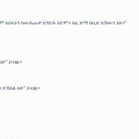
ም ዝሰኣኑን ክውሕጡዎ ክግደዱ እዮም። እዚ ድማ ከቢድ ክኸውን እዩ።”
ዩ፡” ይብል።
ይኽእል እዩ፡” ይብል።