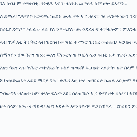
ገለ ካብቶም ተዓዘብቲ፡ ንነዊሕ እዋን ዝጸንሕ መዋጽኦ ከም ዘሎ ይኣምኑ።
ሉድሚላ፡ “ሕማቕ ኣጋጣሚ ኰይኑ ውሑዳት ኢና ዘለና። ገለ ሓገዛት’ውን ንረክብ 
ክሰኒያ ድማ፡ “ቀሊል መልሲ የሎን። ሓያሎ ወተሃደራትና ተቐቲሎም፣ ምእንቲ 
ኣብ ጥቓ እቲ ትያትር ኣብ ዝርከብ መንበሪ ተምሃሮ ዝነበረ መዕቈቢ፡ ኣርባዕተ 
ሰማንያን ሸውዓተን ዝዕድመአን ቫለንቲና ዝተባህላ ኣደ፡ ናብቲ ቦታ ጥራይ ኢደ
እዘን ዓደን ኣብ ትሕቲ ወተሃደራት ሩስያ ዝወደቐ ኣርባዕተ ኣደታት፡ ዘተ ሰላም 
89 ዝዕድመአን ኣደይ ማርያ ግን፡ “ድሕሪ እዚ ኵሉ ዝገበሩዎ ከመይ ኣቢሎም ዓይ
“ብውግእ ዝዕወት ከም ዘየሎ ፍሉጥ እዩ። ስለዝዀነ ኢና ድማ ዘተ ሰላም ክካየ
ዘተ ሰላም እንተ ተኻይዱ፡ እዘን ኣደታት እየን ዝዓበየ ዋጋ ክኸፍላ – ዩክረይን