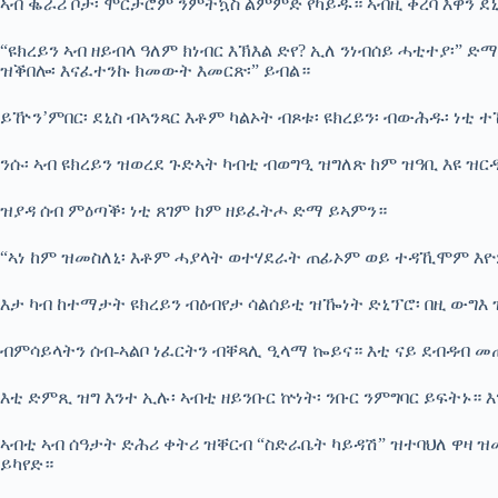
ኣብ ቈራሪ ቦታ፡ ሞርታሮም ንምትኳስ ልምምድ የካይዱ። ኣብዚ ቀረባ እዋን ደኒስ
“ዩክረይን ኣብ ዘይብላ ዓለም ክነብር እኽእል ድየ? ኢለ ንነብሰይ ሓቲተያ፡” ድማ
ዝቕበሎ፡ እናፈተንኩ ክመውት እመርጽ፡” ይብል።
ይዅን’ምበር፡ ደኒስ ብኣንጻር እቶም ካልኦት ብጾቱ፡ ዩክረይን፡ ብውሕዱ፡ ነቲ
ንሱ፡ ኣብ ዩክረይን ዝወረደ ጉድኣት ካብቲ ብወግዒ ዝግለጽ ከም ዝዓቢ እዩ ዝር
ዝያዳ ሰብ ምዕጣቕ፡ ነቲ ጸገም ከም ዘይፈትሖ ድማ ይኣምን።
“ኣነ ከም ዝመስለኒ፡ እቶም ሓያላት ወተሃደራት ጠፊኦም ወይ ተዳኺሞም እዮም
እታ ካብ ከተማታት ዩክረይን ብዕብየታ ሳልሰይቲ ዝዀነት ድኒፕሮ፡ በዚ ውግእ
ብምሳይላትን ሰብ-ኣልቦ ነፈርትን ብቐጻሊ ዒላማ ኰይና። እቲ ናይ ደብዳብ መ
እቲ ድምጺ ዝግ እንተ ኢሉ፡ ኣብቲ ዘይንቡር ኵነት፡ ንቡር ንምግባር ይፍትኑ። 
ኣብቲ ኣብ ሰዓታት ድሕሪ ቀትሪ ዝቐርብ “ስድራቤት ካይዳሽ” ዝተባህለ ዋዛ 
ይካየድ።