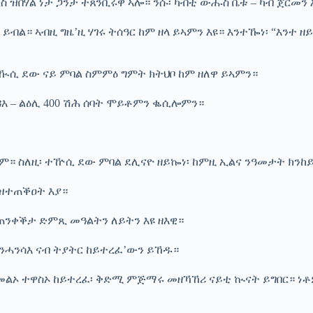
 ዝበሃል ነታ ጋንታ ተጸንቢሩዋ ኣሎ። ንሱ፡ ካብቲ ውሑስ ቤቱ – ካብ ጀርመን 
 ይብል። ኣብዚ ግዜ’ዚ ሃገሩ ትሰዓር ከም ዘላ ይኣምን እዩ። እንተዀነ፡ “እንተ 
 ተዂሲ ደው ናይ ምባል ስምምዕ ግምት ክትህቦ ከም ዘለዋ ይኣምን።
ዳእ – ልዕሊ 400 ሽሕ ሰባት ሞይቶምን ቈሲሎምን።
። ስለዚ፡ ተዅሲ ደው ምባል ደሊናዮ ዘይኰነ፡ ከምዚ ኢልና ንዓመታት ክንከይድ
 ዝተጠቕዐት እያ።
ጠንቀቕታ ድምጺ መዓልትን ለይትን እዩ ዘእዊ።
እንሓንሳእ ናብ ትያትር ከይተረፈ’ውን ይኸዱ።
ዝመልኦ ተዋስኦ ከይተረፈ፡ ቅድሚ ምጅማሩ መዘኻኸሪ ናይቲ ኲናት ይግበር። ነቶ