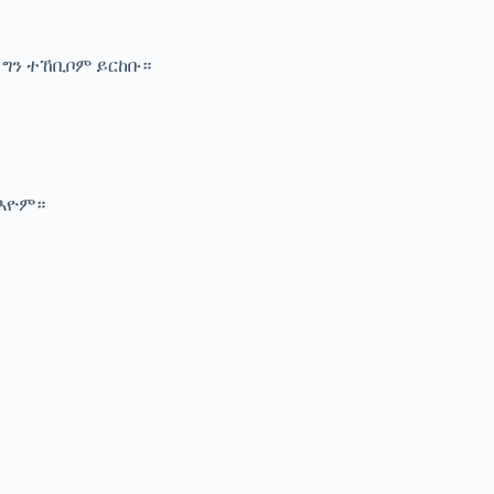
 ግን ተኸቢቦም ይርከቡ።
 እዮም።