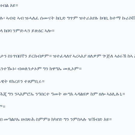
ዝብል እዩ።
ኣሉ፡ ኣብቲ ኣብ ዝሓለፈ ሰሙናት ከቢድ ግጥም ዝተራእየሉ ከባቢ ከተማ ኩራኮቨ
ላ ከበባ ንምድሓን ይጽዕር ኣሎ።
ታን ስነጥበበኛን ይርከብዎም። ዝተፈላለየ ኣረኣእያ ዘለዎም ጕጅለ ኣዕሩኽ ከኣ
ኳ እንተዀኑ፡ ብወለንታኦም ግን ክዋግኡ መጺኦም።
ሰራዊት ዩክረይን ተጸምቢሩ።
 ሕጂ ግን ንኣእምሮኡ ንዓሰርተ ዓመት ውግእ ኣዳልዩዎ ከም ዘሎ ኣዕሊሉኒ።
ም።
ብ መዓልቦኡ ዘብጽሕ ስምምዕ ክካየድ ግን ንምስኣሉ ዝኸብድ እዩ።