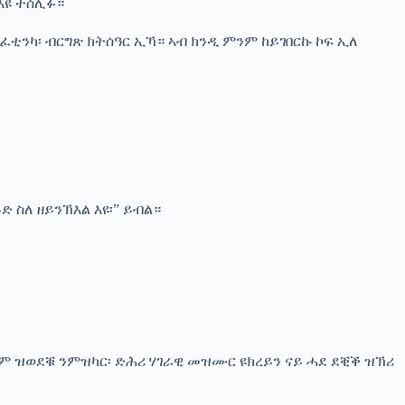
እዩ ተሰሊፉ።
ዘይፈቲንካ፡ ብርግጽ ክትሰዓር ኢኻ። ኣብ ክንዲ ምንም ከይገበርኩ ኮፍ ኢለ
 ስለ ዘይንኽእል እዩ፡” ይብል።
ም ዝወደቑ ንምዝካር፡ ድሕሪ ሃገራዊ መዝሙር ዩክረይን ናይ ሓደ ደቒቕ ዝኽሪ