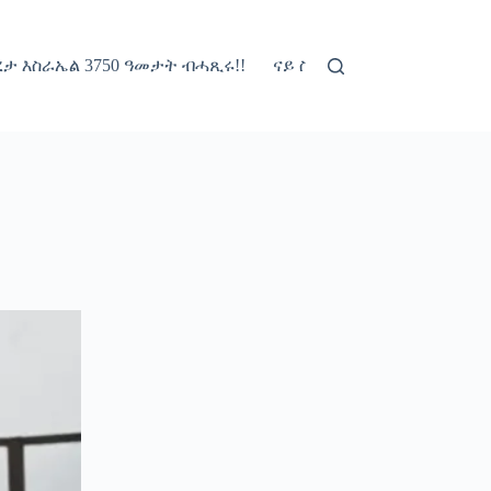
ታ እስራኤል 3750 ዓመታት ብሓጺሩ!!
ናይ ስቱርነት ፖሊሲ
ብዛዕባና