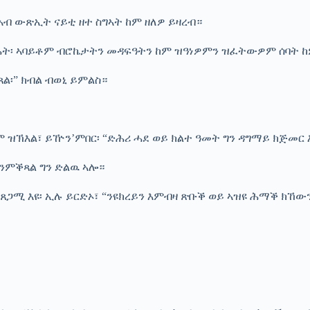
 ኣብ ውጽኢት ናይቲ ዘተ ስግኣት ከም ዘለዎ ይዛረብ።
ዙሓት፡ ኣባይቶም ብሮኬታትን መዳፍዓትን ከም ዝዓነዎምን ዝፈትውዎም ሰባት ከ
ል፡” ክብል ብወኒ ይምልስ።
ም ዝኽእል፣ ይዅን’ምበር፡ “ድሕሪ ሓደ ወይ ክልተ ዓመት ግን ዳግማይ ክጅመር እ
 ንምቕጻል ግን ድልዉ ኣሎ።
ጋሚ እዩ፡ ኢሉ ይርድኦ፣ “ንዩክረይን እምብዛ ጽቡቕ ወይ ኣዝዩ ሕማቕ ክኸውን 