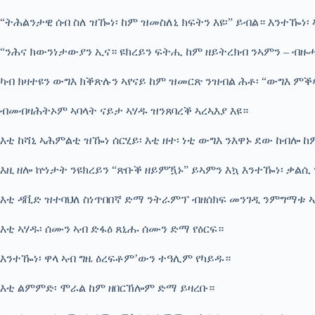
“ትሕልንታዊ ሰብ ስለ ዝዀነ፡ ከም ዝመስለኒ ክፍትን እዩ፡” ይብል። እንተዀነ፡
“ንሕና ክውንነታውያን ኢና። ዩክረይን ፍትሒ ከም ዘይትረክብ ንኣምን – ብ
ካብ ክዛተዩን ውግእ ክቕጽሉን ኣየናይ ከም ዝመርጽ ንዝብል ሕቶ፡ “ውግእ ምቕጻ
ብመብዛሕትኦም ኣባላት ናይታ ኣሃዱ ዝንጸባረቕ ኣረኣእያ እዩ።
እቲ ከሻኒ ኣሕምልቲ ዝዀነ ሰርሂይ፡ እቲ ዘተ፡ ነቲ ውግእ ንእዋኑ ደው ከብሎ ከ
እዚ ዘሎ ኵነታት ንዩክረይን “ጽቡቕ ዘይምዃኑ” ይኣምን እኳ እንተዀነ፡ ቃልሲ
እቲ ዳቪድ ዝተባህለ ስነጥበበኛ ድማ ንትራምፕ ብዘሰክፍ መንገዲ ንምግማቱ ኣጸ
እቲ ኣሃዱ፡ ሰሙን ኣብ ድፋዕ ጸኒሑ ሰሙን ድማ የዕርፍ።
እንተዀነ፡ ዋላ ኣብ ግዜ ዕረፍቶም’ውን ተዓሊም የካይዱ።
እቲ ልምምድ፡ ሞራል ከም ዘበርኽሎም ድማ ይዛረቡ።