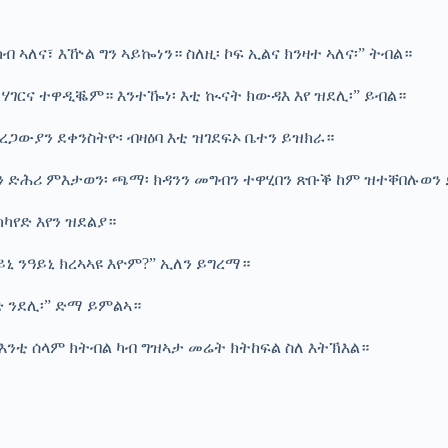
ኣለና፣ እዅል ግን ኣይኰነን። ስለዚ፡ ኮፍ ኢልና ክንዛተ ኣለና፡” ትብል።
ሃገርና ተዋዲቘም። እንተዀነ፡ እቲ ኲናት ክውዳእ እየ ዝደሊ፡” ይብል።
ኣረጋውያን ደቀንስትዮ፡ ብዛዕባ እቲ ዝገደፍኦ ቤተን ይዝክራ።
ን ድሕሪ ምእታወን፡ ጫማ፡ ክዳንን መግብን ተዋሂበን ጽቡቕ ከም ዝተቐበሉወን ይ
ክካየድ እየን ዝደልያ።
ኒ ንዓይኒ ክረኣኣዩ እዮም?” ኢለን ይግረማ።
ድ ንደሊ፡” ድማ ይምልኣ።
 ምእንቲ ሰላም ክትብል ካብ ግዝኣታ መሬት ክትከፍል ስለ እትኽእል።