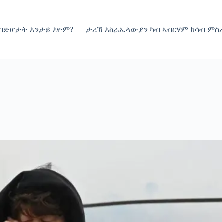
 ብድሆታት እንታይ እዮም?
ታሪኽ እስራኤላውያን ካብ ኣብርሃም ክሳብ ምስረ