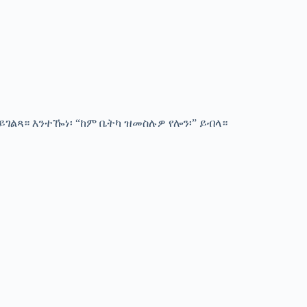
ገልጻ። እንተዀነ፡ “ከም ቤትካ ዝመስሉዎ የሎን፡” ይብላ።